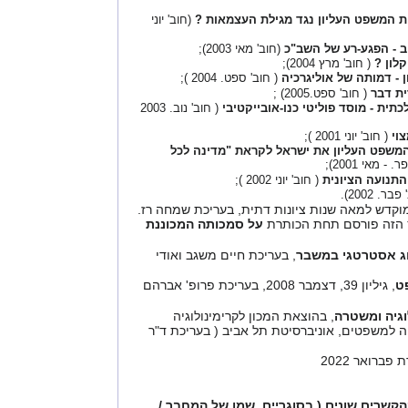
ת המשפט העליון נגד מגילת העצמאות ?
(חוב' יוני
ב - הפגע-רע של השב"כ
(חוב' מאי 2003);
לון ?
( חוב' מרץ 2004);
 - דמותה של אוליגרכיה
( חוב' ספט. 2004 );
ית דבר
( חוב' ספט.2005) ;
תית - מוסד פוליטי כנו-אובייקטיבי
( חוב' נוב. 2003
וי
( חוב' יוני 2001 );
המשפט העליון את ישראל לקראת "מדינה לכל
 - מאי 2001);
תנועה הציונית
( חוב' יוני 2002 );
ר. 2002).
מוקדש למאה שנות ציונות דתית, בעריכת שמחה רז.
 הזה פורסם תחת הכותרת
על סמכותה המכוננת
וג אסטרטגי במשבר
, בעריכת חיים משגב ואודי
ט
, גיליון 39, דצמבר 2008, בעריכת פרופ' אברהם
וגיה ומשטרה
, בהוצאת המכון לקרימינולוגיה
 למשפטים, אוניברסיטת תל אביב ( בעריכת ד"ר
פברואר 2022
שרים שונים ( בסוגריים, שמו של המחבר /