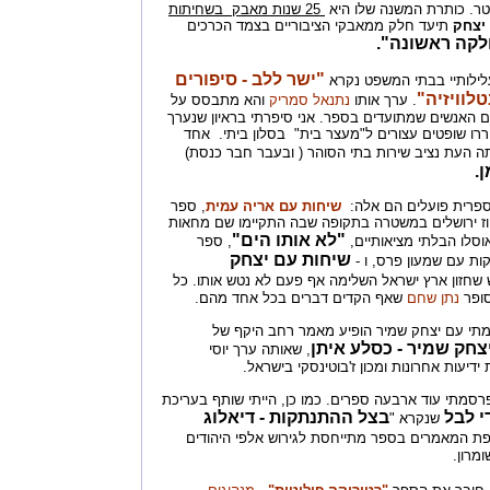
טר. כותרת המשנה שלו היא
25 שנות מאבק בשחיתות
 יצחק
תיעד חלק ממאבקי הציבוריים בצמד הכרכים
קה ראשונה".
"ישר ללב - סיפורים
לותיי בבתי המשפט נקרא
לוויזיה"
. ערך אותו
נתנאל סמריק
והא מתבסס על
ם עם האנשים שמתועדים בספר. אני סיפרתי בראיון שנערך
רו שופטים עצורים ל"מעצר בית" בסלון ביתי. אחד
תה העת נציב שירות בתי הסוהר ( ובעבר חבר כנסת)
.
פרית פועלים הם אלה:
שיחות עם אריה עמית
, ספר
ז ירושלים במשטרה בתקופה שבה התקיימו שם מחאות
"לא אותו הים"
סלו הבלתי מציאותיים,
, ספר
שיחות עם יצחק
ת עם שמעון פרס, ו -
שחזון ארץ ישראל השלימה אף פעם לא נטש אותו. כל
סופר
נתן שחם
שאף הקדים דברים בכל אחד מהם.
י עם יצחק שמיר הופיע מאמר רחב היקף של
צחק שמיר - כסלע איתן
, שאותה ערך יוסי
דיעות אחרונות ומכון ז'בוטינסקי בישראל.
סמתי עוד ארבעה ספרים. כמו כן, הייתי שותף בעריכת
י לבל
בצל ההתנתקות - דיאלוג
שנקרא "
ת המאמרים בספר מתייחסת לגירוש אלפי היהודים
מרון.