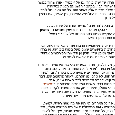
 הרדיו שהגשתי ביחד עם אלוף(במיל.)
אורן שחור
במשך
ה
'שחור ולבן'
. במקביל הגשנו גם תכנית בטלוויזיה
ך לשלב תכניות אלה באתר הזה. כל מה שאני יכול לומר
 רבה.. בתכנית הטלוויזיה התארחו, בין השאר, גם בנימין
ל שרון.
הוצאת "הד ארצי" שתיעד שורה של שיחות בינינו
דברי ההקדמה לספר כתבו
בנימין נתניהו
ו -
שמעון
התקיים בביתו רחב המידות של עו"ד זכי כמאל
חות בנימין נתניהו
 הידיעות העיתונאיות הרבות אודותיי באתרי האינטרנט
 הרבות בהקשרים שונים מעל בימות ציבוריות, או ברדיו
'האני מאמין שלי'. חלק מן הידיעות והפירסומים אודותיי
ות בעיתונים יוכנסו אט-אט לאתר זה.
ה, מעת לעת, את המאמרים שלי שמתפרסמים באתרים
'מראה'
. את האתר מראה ערכה, מיום
ניהו
. גם המאמרים שמתפרסמים בערוץ 7 וב - 'מקור
תר הזה, לא כולם, מן הסתם, לאחר פרסומם שם. דבר
ני קורא דברים שכתבתי לפני עשרות שנים, אינני
 בי משום דבר. עשרות המאמרים שפרסמתי ב
"מעריב"
ומם של מחדלי אוסלו, תיעדו בדיוק את מה שעתיד לקרות. ראיתי
 שהחזיר אותו מתוניס לרצועת עזה ביחד עם מאות
ם ישראל עומד לשם מחיר יקר מאוד .
 איך כל האחרים לא ראו את מה שאני ראיתי. למשל,
המשפט - ואת ההשתלטות של בית המשפט העליון, שבו
קלת, על מערכות חיינו. תמיד תהיתי, איך יכול להיות
כן ששופט שמונה בגלל ידע מסוים בתורת המשפט יכול