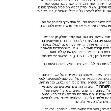
ום זה של הרשות הנבחרת. אמר פעם השופט אשר
ט העליון, שיש לו יכולת לקבוע מה פסול במהלך מסוים
ן לו יכולת להפעיל כלים כאילו-משפטיים, כמו
סבירות
כם' איננה אהובה עלי. כל אחד צריך להיאבק על מה
כמו שאמר בזמנו
אורי אבנרי
, שבאותן שנים נלחם לבדו,
ת.
 חוזר עליהם, פה ושם, ואם קורה שחלק מן הדברים
הסכמה הכללית, די לי בכך. והדברים מתייחסים הן
התרעתי, לא אחת, על עיוותים קשים, למשל, בשעה
שכתבתי את עבודת הגמר שלי לשם קבלת תואר ה - .M.A באוניברסיטת תל-אביב
ו בעת שכתבתי את התיזה לקראת קבלת תואר
ן ( ב - L.S.E. ), והן למישור הפוליטי-מדיני.
הרצות במכללה האקדמית נתניה ובאוניברסיטת בר
פטים עשיתי בשלוחה התל אביבית של האוניברסיטה
קם בקמפוס המפואר היה של הפקולטה למשפטים. לפני
 ערבי שנקרא שיח' מוניס. הוא ננטש,, ככל הנראה,
שחרור.
רבים מן המרצים המכהנים שם כיום, מי
ני" בפיהם, תוך שהם עושים נפשות לרעיונות האלה
אי שוכחים שיום אחד הם עלולים גם להיתבע לפנות
 הם מלמדים לטובת "הפליטים" שירצו לשוב לבתיהם
ים הללו כה מייחלים לו.
 אביב ( במסגרת התואר השני) פורסמה, כמאמר