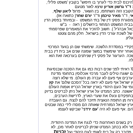
כנס לבית כדי לערוך בו חיפוש" בקובץ 'משפט פלילי,
ד"ר גרשון אוריון
שיצא לאור מטעם
ובץ הזה השתתפו, בין השאר, פרופ'
ליאון שלף
,
י
, ד"ר
מאיר טיכמן
וד"ר
יורם שחר
( כתוארו אז).
מסגרת פסקי דין של בתי המשפט - ובמיוחד בפסק הדין
בבית המשפט המחוזי בירושלים ( ראה - ב"ש
נ' מיכאל אברג'יל ). חשוב להזכיר את המאמרים שפרסמתי
 של לשכת עורכי הדין בישראל. חלק מהם צוטטו
יון.
פקידיי במסדרת הלשכה. שימשתי שם הן בוועד המרכזי
וחר יותר שימשתי במשך שמונה שנים אב בית דין בבית
ה. הערעור על פסקי דין שניתנים בערכאה זאת הוא
לה.
את הסכנה בחזרה ל'גבולות 67' ראיתי לפני שנים רבות כמו גם את הסכנה שבנסיגות
שוגרו טילים לעבר מרכזי אוכלוסין בתחומי מדינת
רבים אף פעם לא עברה מן העולם. מי שלא רוצה
ץ ישראל אף פעם לא יראה בכל 'הסכם שלום' את
קץ
מי של העם היהודי בארץ ישראל הכריזו אומות העולם
ונה. כתב המנדט על ארץ ישראל ניתן לבריטים בדיוק
תפקידם ונעלו את שערי הארץ, לדרישת הערבים,
לברוח מן התופת הנאצית תיזכר להם לנצח. גם העובדה
ארץ ישראל המזרחית שאותה הם מסרו לידי כמה שבטים
הם. אף פעם לא היה
'עם ירדני'
שביקש לעצמו
רק בשנים האחרונות כדי לנגח את המדינה היהודית.
ר ולא בכתב המנדט שניתן לבריטים לאחר מכן, לא
זכויות
מדובר רק על בית לאומי לעם היהודי ועל