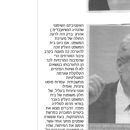
האקטיביזם השיפוטי
שהנהיג הנשיא(בדימ.)
אהרון ברק היה לרעה
החולה של מערכת
המשפט. אם כיום בית
המשפט העליון זוכה
להערכה כה מעטה בקרב
ציבור האזרחים הרי
שהסיבות המרכזיות לכך
הן התערבותו בנושאים
לא-לו ושיטת המינויים
הקלוקלת שגרמה
למונוליטיות
מחשבתית. עמדות פוסט
ציוניות, ואפילו
אנטי-ציוניות בעליל, של
חלק משופטיו של בית
המשפט העליון בעבר
בוודאי תרמו לסלידה
מפניו. הדברים מצאו את
ביטויים המובהק בפרשת
ההתנתקות, בעת שעשרה
שופטים מתוך אחד-עשר,
אימצו את המיתווה, שהיו
בו סממנים מובהקים של