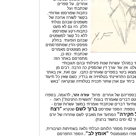
אחרים, על ספרים
שכתבתי ועל
כתבות שפורסמו אודותיי,
בקשר לשורה ארוכה של
משפטים שבהם נטלתי
חלק. היו גם לא מעט
כתבות-רקע שפורסמו
ללא כל קשר למשפטים
שבהם הופעתי. בחלק
מפסקי-הדין שמתפרסמים
כאן מצוטטים מאמרים
שכתבתי. כמו כן,
מתפרסם באתר הזה
במהלך עשרות שנות פעילותי ובהם תגובותיי
ו. אין עוד עורך דין שהספיק כה הרבה. רבים מן
צאו ביטוי בספרים שאחרים כתבו. עם \את, אין באתר
ם התראיינתי בטלוויזיה או ברדיו; כשם שאין כל תיעוד
יחד עם אורן שחור תכנית בטלוויזיה שנקראה "באש
בספריהם של אחרים. פרופ'
עזרה זהר,
לדוגמה, בספרו
ט דברים שאמרתי בגנות "תעשיית החנינות"( ראה -
ראשון שתיעד דברים שכתבתי ואמרתי במשך עשרות שנים -
ברוך לשם
"רצח
מה נוספת: הספר שפרסם
שנקרא
 חקירה"
המתעד את מאבקי לשם שחרורו של יורם
ח).
משפטית מספר הלוחם הבלתי נלאה בשחיתות הציבורית,
"אומץ לב"
פרו המונומנטלי
.
הספר התפרסם