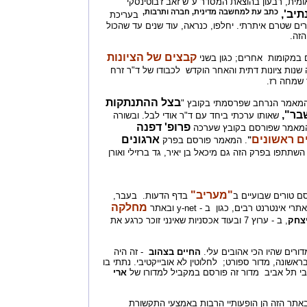
ת, רבעון בהוצאת המסדר ע"ש זאב ז'בוטינסקי
כתב עת למחשבה מדינית, חברה ותרבות,
תיב',
בעריכת
ים שטרם איתרתי. יחלפו, כנראה, עוד שנים עד שהכול
הזה.
קבצים של הציונות
במקומות אחרים; כגון בשני
שנות ציונות דתית והאחר הוקדש לכבודו של ד"ר זרח
 שמחה רז.
בצל ההתנתקות
ת המאמר הנרחב שפרסמתי בקובץ "
בר",
שאותו ערכתי ביחד עם ד"ר אודי לבל. ובשורה
פרופ' דפנה
המאמר שפורסם בקובץ שערכה
 ראשונים
ארגונים
"
. המאמר פורסם בפרק
 השתתפו בפרק הזה גם מיכאל בן יאיר, גד ברזילי ואורן
"מעריב"
ם טורים שבועיים ב
בדף הדעות. בעבר,
מחלקה
ינטרנט רבים, כגון ב - y-net ובאתר
יצחק
, ב - ערוץ 7 ובעוד אכסניות שאינני זוכר כרגע את
ורים שהיו הכי אהובים עלי.
החיים בצהוב
- זה היה
ראשונה, מדור ספורט; לחלוטין לא אובייקטיבי. נתתי בו
כבי תל אביב מדור זה פורסם במקביל למדורו של
ארי
באתר הזה הן הופעותיי הרבות באמצעי התקשורת