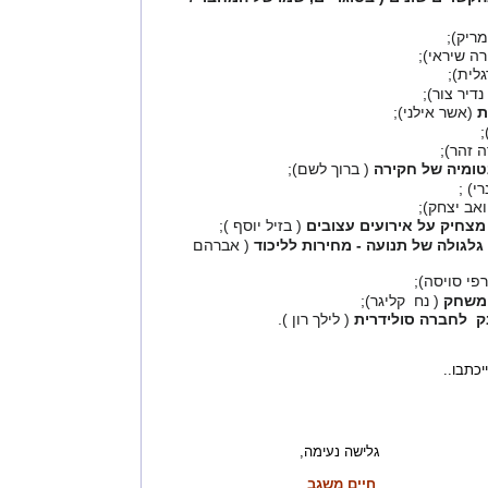
ריק);
רה שיראי);
לית);
נדיר צור);
ת
(אשר אילני);
;
 זהר);
טומיה של חקירה
( ברוך לשם);
י) ;
ואב יצחק);
מצחיק על אירועים עצובים
( בזיל יוסף );
לגולה של תנועה - מחירות לליכוד
( אברהם
פי סויסה);
 משחק
( נח קליגר);
 לחברה סולידרית
( לילך רון ).
יכתבו..
ישה נעימה,
חיים משגב