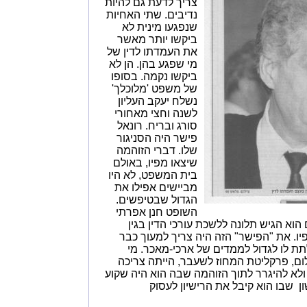
צריך לדעת גם להיות
נדיבים. שתי האחיות
שנפגעו מינית לא
ביקשו יותר מאשר
את העמדתו לדין של
מי שפגע בהן. הן לא
ביקשו נקמה. בסופו
של משפט 'מלוכלך'
נשלח יעקב העליון
לשנה וחצי מאחורי
סורג ובריח. רונאל
פישר היה הסניגור
שלו. דברי הזוהמה
שיצאו מפיו, באולם
בית המשפט, לא היו
מביישים אפילו את
הגדול שבטיפשים.
השופט חנן אפרתי
הוא הגיש תלונה ללשכת עורכי הדין בגין
ו. את "הפישר" הזה היה צריך למעוך כבר
ת לו לגדול לממדים של ארכי-מאכר. מי
ום, פרקליטת המחוז לשעבר, הייתה צריכה
ולא להיגרר לתוך הזוהמה שבה הוא היה שקוע
ן שבו הוא קיבל את הרישיון לעסוק