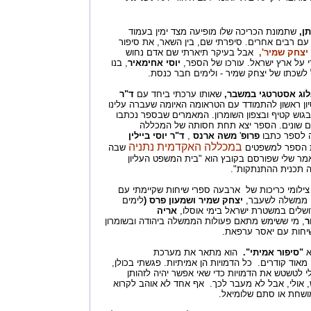
ן,
שתמונת הכריכה שלו מופיעה מצד ימין בעמוד
ם רבים אחרים. סיפרתי שם, בין השאר, את סיפור
יצחק שמיר',
אבל בעיקר תיארתי שם אדם נחוש
י על ארץ ישראל. עורכו של הספר,
יוסי אחימאיר
, בנו
לשכתו של יצחק שמיר - ולימים חבר כנסת.
וג אסטרטגי במשבר,
שאותו ערכתי ביחד עם
ד"ר
יסיון ראשון להתמודד עם הטראומה האיומה שעברה עלינו
גוש קטיף ובצפון השומרון. המאמרים שבספר נכתבו
ים שונים. הספר יצא תחת חסותה של המכללה
ה לספר כתבו
פרופ
'
משה ארנס
,
ד"ר יוסי ביילין
במכללה האקדמית נתניה
ית הספר למשפטים
שבה
 של המאמר שלי שפורסם בקובץ הוא "בית המשפט העליון
ה תכנית ההתנתקות".
ילומי כריכות של ארבעה ספרי שיחות שקיימתי עם
י ממשלה לשעבר,
יצחק שמיר ושמעון פרס (
לימים
ושלים במשטרת ישראל בימי אוסלו,
אריה
ר
, מי ששימש מתאם פעולות הממשלה ביהודה ובשומרון
א
"סיפור אמיתי".
הוא מתאר את מערכת
וד קודרים. כל הדמויות הן אמיתיות. פגשתי בכולן,
י לטשטש את הדמויות כדי שאי אפשר יהיה לזהותן
ש, אולי, אבל לא מעבר לכך. אף אחד לא אוהב לקרוא
ושחת או סתם שלומיאל.