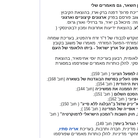
 השאר, גם מאמרים שלי
ריכת פרופ' דפנה ברק-ארז, בהוצאת הקיבוץ
גב פורסם בפרק
ארגונים
קיצוניים וארגוני
: מיכאל בן יאיר, גד ברזילי ואורן גרוס.
ע
, בהוצאת ידיעות אחרונות ומכון ז'בוטינסקי (
מוקדש לכבודו של ד"ר זרח ורהפטיג, בעריכת שמחה
מזרחי-הפועל המזרחי. מאמרו של משגב בקובץ
אבק על ארץ ישראל - ביתו הלאומי של העם
ומית, רבעון בעריכת יוסי אחימאיר, בהוצאת
נסקי. להלן כותרות מאמרים שפורסמו במסגרת
למפעל הציוני
( חוב' 159);
פט העליון בפרשת הבוגדנות של בשארה
(חוב' 168);
יות היהודית
( חוב' 154);
נית הממנה את ממשיכיה
(חוב' 144);
הסכם השלום
( חוב' 151);
ציוני
( חוב' 162);
"יניק שדגל ב"הבלגה ללא סייג"
( חוב' 150);
 אופייה של המדינה
( חוב' 156 );
 חוק השבות ו"המכון הישראלי
לדמוקרטיה"
( חוב'
 הגדול ביותר
( חוב' 149).
מדינית, חברה ותרבות, בעריכת
אריה סתיו
,
חקרי מדיניות. להלן כותרות מאמרים שפורסמו