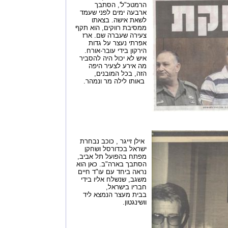
הרמטכ"ל', הסתבך
ארבעה ימים לפני שעמד
לשאת אישה. בצאתו
ממסיבת רווקים, הוא תקף
צעירה שעברה שם. ארז
אפרתי נעצר על גדות
הירקון בידי עובר-אורח.
איש לא יכול היה להסביר
מה אירע לצעיר היפה
הזה, בכל המובנים,
באותו לילה מר ונמהר.
אילן זייגר , כוכב נבחרת
ישראל בכדורסל ושחקן
מפתח בהפועל תל אביב,
הסתבך בארה"ב. כאן הוא
נראה ביחד עם עו"ד חיים
משגב, שנשלח אליו בידי
חבריו בישראל,
בבית מעצר הנמצא ליד
וושינגטון.