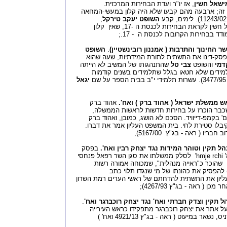
ישאל חשין
, אז יו"ר ועדת הבחירות המרכזית.
ן זה; ארבעה מהם קבעו שלא היה קלון במעשי-המחאה
השופט יעקב טירקל
,
מי שהחליף את השופט מישאל חשין לקראת הבחירות לכנסת ה -17, שאין קלון
דד בבחירות הקרובות לכנסת ה - 17.;
שר החינוך והתרבות ( אמננון רובינשטיין)
.
השופט
בפסק-דינו את התשתית לתורת המידתיות, שעה שהוא
דמי
והשופט
צבי טל
שהתנהגותו של המשיב לא הייתה
מידים שלא חטאו בגלל שתלמידים בשנים קודמות
יגאל
אש ממשלת ישראל ( אהוד ברק ) ואח'.
אהוד ברק
שכבר הוכרז על בחירות חדשות לראשות הממשלה,
 בקמפ-דייוויד. הסכם לא הושג, כמובן, ואהוד ברק
יבלו סטירת לחי. בית המשפט העליון אמר את דברו.
יו ( ראה - בג"ץ 5167/00);
ל תקין וטוהר המידות נגד יצחק רבין ואח'.
בפסק
דין זה, שהורה לראש הממשלה' hmje rchi' לסלק ממשלתו את סגן השר רפאל פנחסי
 שהוכר כ"ראייה מנהלית", שמכוחה אמורה רשות
להפסיק את כהונתו של מי שנגדו תלוי כתב
ליון את התשתית להדחתם של ראשי הערים רמת השרון
 ( ראה - בג"ץ 4267/93);
ל תקין וצדק חברתי ואח' נגד יצחק רוכברגר ואח'
.
ל אתר את יצחק רוכברגר מתפקידו כראש העירייה
ר במיעוט ( ראה - בג"ץ 4921/13 ואח' )