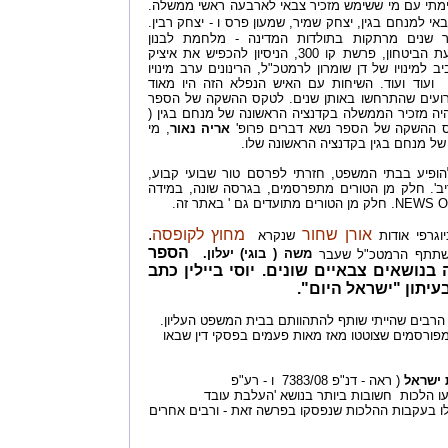
יימתי עם מי ששימש מזכיר צבאי לארבעה ראשי ממשלה.
אי למנחם בגין, יצחק שמיר, שמעון פרס ו - יצחק רבין.
 שנים מרתקות בתולדות המדינה - מלחמת לבנון
הראשונה, הנסיגה לעבר רצועת הביטחון, פרשת קו 300, הניסיון להכפיש את איציק
למינויו של דן שומרון לרמטכ"ל, הרינונים ערב מינויו
עוד ועוד. השיחות עם האיש הנפלא הזה היו מאוד
ירועים שהתרחשו באותן שנים. לטקס ההשקה של הספר
שהיה מזכיר הממשלה בקדנציה הראשונה של מנחם בגין (
אריה נאור
, מי
ל מנחם בגין בקדנציה הראשונה שלו.
הופיע בבתי המשפט, חזרתי לפרסם טור שבועי קבוע,
יב'. חלק מן הטורים מתפרסמים, בגרסה שונה, במידה
אורן שחור
מחוץ לקופסה
.
וגרפי אודות
שנקרא
הספר
שתתף הרמטכ"ל שעבר
משה ( בוגי) יעלון.
בנושאים צבאיים שונים. יוסי ביילין כתב
יתון "ישראל היום".
 הרבים שהייתי שותף להתהוותם בבית המשפט העליון.
מפורסמים שצוטטו מאז מאות פעמים בפסקי דין שבאו
 ישראל
( ראה - דנ"פ 7383/08 ו - רע"פ
 הלכות חשובות ביותר בנושא 'העלבת עובד
טלו בעקבות ההלכות שנפסקו בפרשה זאת - ורבים אחרים