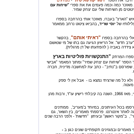
 חיבר את הספר
"רטוריקה פוליטית"
-
מנהיגים
א מאזכר כמה וכמה פעמים את את ספרי
"שיחות עם
יטוטים מן השיחות שלי עם יצחק שמיר.
איש "הארץ" בעברו, מאזכר אותי בהרחבה בספרו
ילותיו של
יוסי שריד,
בהביאו ציטוט נרחב ממאמר
"ראיתי אותם"
לי בהרחבה בספרו
, בהקשר
"ערב חדש". אל הריאיון הגיעה גם בתו של מי שנאשם
צידדה באביה ( להפתעתו של דן מרגלית).
"התנקשויות פוליטיות בארץ
ספרו המרתק
 הספר "שיחות עם יצחק שמיר" ומתוך המאמר "אבישי
, שפורסם ב"נתיב" - כתב עת למחשבה מדינית, חברה
.
ולא כל מה שרציתי נמצא בו - אבל אין לי ספק
 מעטה.
אלפי כתבות התפרסמו אודותיי, מאז 1966, השנה בה קיבלתי רישיון עו"ד, ורבות מהן
מו בכול העיתונים, במיוחד ב'מעריב', ממתינים
 לאתר אינטרנט. פרסמתי מאמרים, בין השאר, גם
", ב"מקור ראשון" ובעיתון "חדשות' - ולפני הרבה שנים
.
אמרים ובמגזינים תקופתיים שונים כגון ב
-