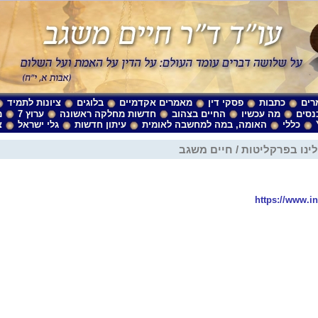
רים
כתבות
פסקי דין
מאמרים אקדמיים
בלוגים
ציונות לתמיד
נסים
מה עכשיו
החיים בצהוב
חדשות מחלקה ראשונה
ערוץ 7
מ
כללי
האומה, במה למחשבה לאומית
עיתון חדשות
גלי ישראל
צ
ינו בפרקליטות / חיים משגב
https://www.i