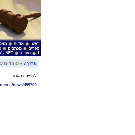
ראשי
אודות
מאמ
ספרים
מכתבים
כ
1
מעריב
Y - NET
ערוץ 7
» עובדים על
לצפייה במאמר:
nn.co.il/news/459709