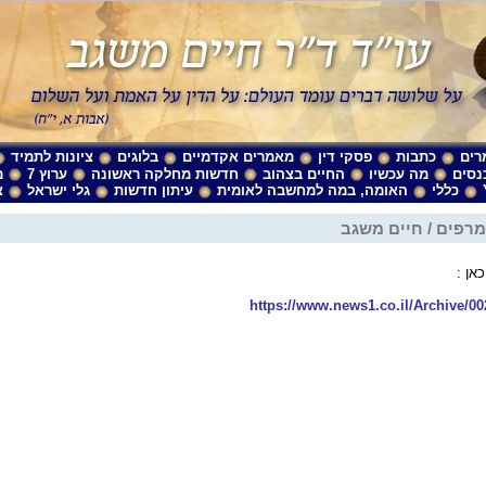
רים
כתבות
פסקי דין
מאמרים אקדמיים
בלוגים
ציונות לתמיד
נסים
מה עכשיו
החיים בצהוב
חדשות מחלקה ראשונה
ערוץ 7
מ
כללי
האומה, במה למחשבה לאומית
עיתון חדשות
גלי ישראל
צ
רפים / חיים משגב
אן :
https://www.news1.co.il/Archive/00