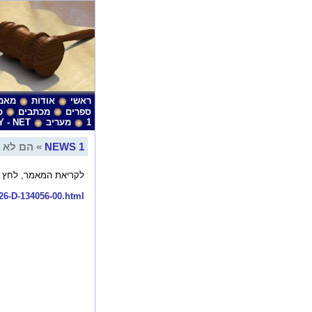
ראשי
אודות
מאמ
ספרים
מכתבים
כ
1
מעריב
Y - NET
NEWS 1
» הם לא מ
לקריאת המאמר, לחץ כ
26-D-134056-00.html