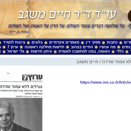
רים
כתבות
פסקי דין
מאמרים אקדמיים
בלוגים
ציונות לתמיד
נסים
מה עכשיו
החיים בצהוב
חדשות מחלקה ראשונה
ערוץ 7
מ
כללי
האומה, במה למחשבה לאומית
עיתון חדשות
גלי ישראל
צ
א עמוד שדרה / חיים משגב
https://www.inn.co.il/Articl