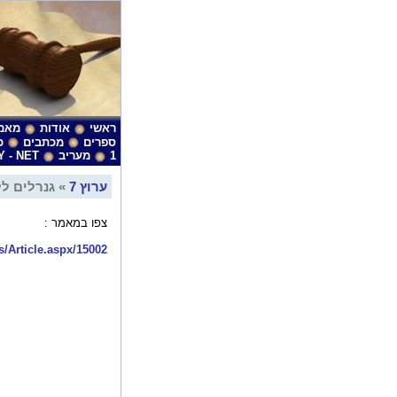
ראשי
אודות
מאמ
ספרים
מכתבים
כ
1
מעריב
Y - NET
ערוץ 7
» גנרלים לל
צפו במאמר :
es/Article.aspx/15002