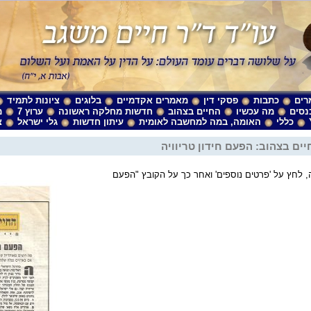
רים
כתבות
פסקי דין
מאמרים אקדמיים
בלוגים
ציונות לתמיד
נסים
מה עכשיו
החיים בצהוב
חדשות מחלקה ראשונה
ערוץ 7
מ
כללי
האומה, במה למחשבה לאומית
עיתון חדשות
גלי ישראל
צ
ים בצהוב: הפעם חידון טריוויה
לחץ על 'פרטים נוספים' ואחר כך על הקובץ "הפעם