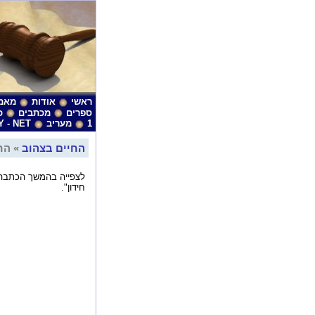
ראשי
אודות
מאמ
ספרים
מכתבים
כ
1
מעריב
Y - NET
החיים בצהוב
» החי
לצפייה בהמשך הכתבה, 
חידון".