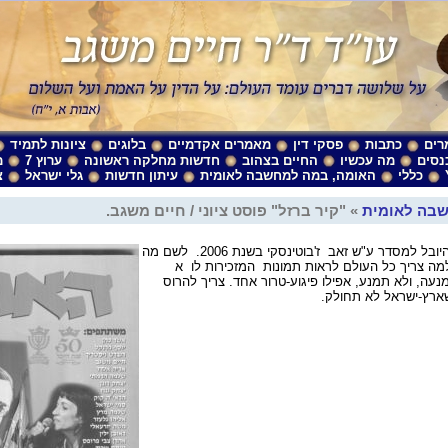
רים
כתבות
פסקי דין
מאמרים אקדמיים
בלוגים
ציונות לתמיד
נסים
מה עכשיו
החיים בצהוב
חדשות מחלקה ראשונה
ערוץ 7
מ
כללי
האומה, במה למחשבה לאומית
עיתון חדשות
גלי ישראל
צ
בה לאומית
» "קיר ברזל" פוסט ציוני / חיים משגב.
המאמר פורסם בגליון היובל למסדר ע"ש זאב ז'בוטינסקי בשנת 2006. לשם מה
מה צריך כל העולם לראות תמונות המזכירות לו א
נעה, ולא תמנע, אפילו פיגוע-טרור אחד. צריך להרוס
שארץ-ישראל לא תחולק.